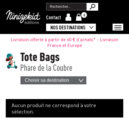
0
Contact
NOS DESTINATIONS
Livraison offerte à partir de 60 € d'achats* - Livraison
France et Europe
Tote Bags
Phare de la Coubre
Choisir sa destination
Aucun produit ne correspond à votre
sélection.