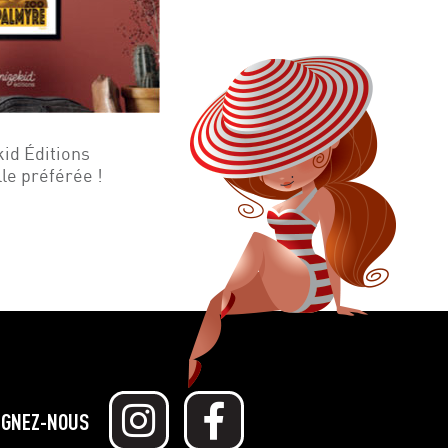
kid Éditions
lle préférée !
IGNEZ-NOUS