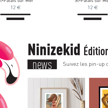
t-Palais sur Mer
St-Palais sur M
12
€
12
€
Ninizekid
Éditio
news
Suivez les pin-up d