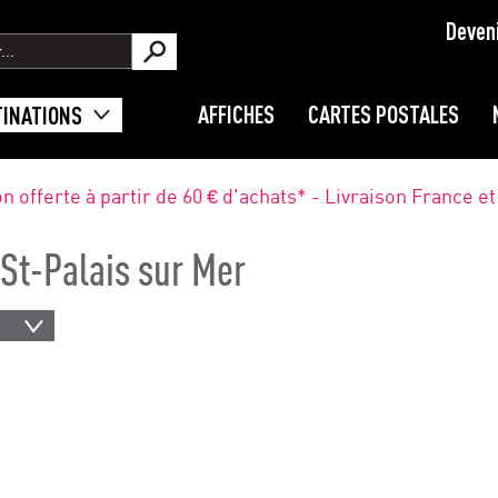
Deven
AFFICHES
CARTES POSTALES
TINATIONS
on offerte à partir de 60 € d'achats* - Livraison France e
St-Palais sur Mer