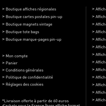
Boutique affiches régionales
Affic
Boutique cartes postales pin-up
Affic
Boutique magnets vintage
Affic
Boutique tote bags
Affic
Boutique marque-pages pin-up
Affic
Affic
Affich
Mon compte
Affic
Panier
Affic
Conditions générales
Politique de confidentialité
Affich
Réglages des cookies
Affic
Affich
Affich
*Livraison offerte à partir de 60 euros
d’achats pour la France (hors affiche format