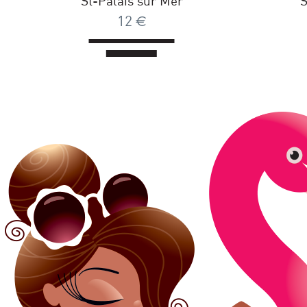
St-Palais sur Mer
S
12
€