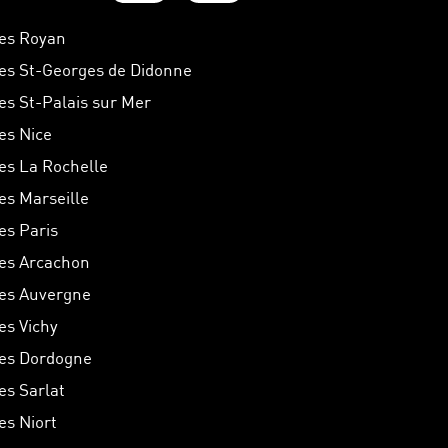
hes Royan
hes St-Georges de Didonne
hes St-Palais sur Mer
hes Nice
hes La Rochelle
hes Marseille
es Paris
hes Arcachon
hes Auvergne
es Vichy
hes Dordogne
es Sarlat
es Niort