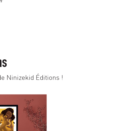
er
ns
e Ninizekid Éditions !