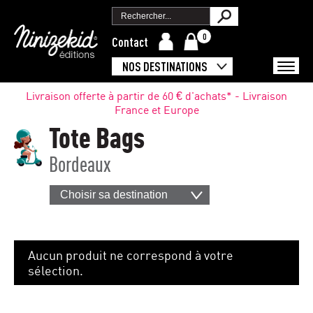
0
Contact
NOS DESTINATIONS
Livraison offerte à partir de 60 € d'achats* - Livraison
France et Europe
Tote Bags
Bordeaux
Choisir sa destination
Aucun produit ne correspond à votre
sélection.