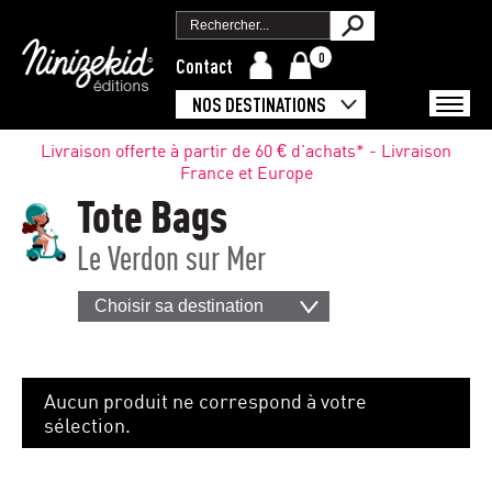
0
Contact
NOS DESTINATIONS
Livraison offerte à partir de 60 € d'achats* - Livraison
France et Europe
Tote Bags
Le Verdon sur Mer
Choisir sa destination
Aucun produit ne correspond à votre
sélection.