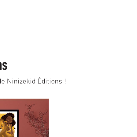
ns
e Ninizekid Éditions !