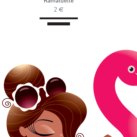
Ramatuelle
2
€