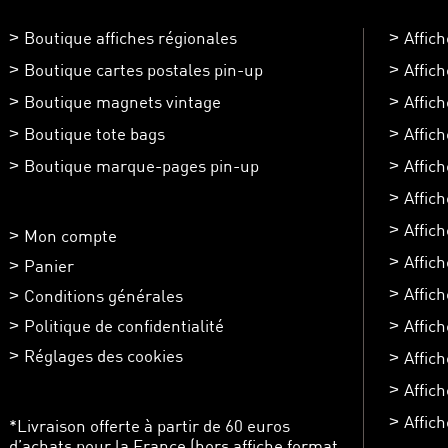
Boutique affiches régionales
Affic
Boutique cartes postales pin-up
Affic
Boutique magnets vintage
Affic
Boutique tote bags
Affic
Boutique marque-pages pin-up
Affic
Affic
Affich
Mon compte
Affic
Panier
Affic
Conditions générales
Politique de confidentialité
Affich
Réglages des cookies
Affic
Affich
Affich
*Livraison offerte à partir de 60 euros
d’achats pour la France (hors affiche format