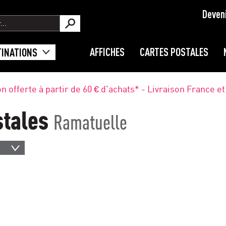
Deven
AFFICHES
CARTES POSTALES
TINATIONS
on offerte à partir de 60 € d'achats* - Livraison France e
stales
Ramatuelle