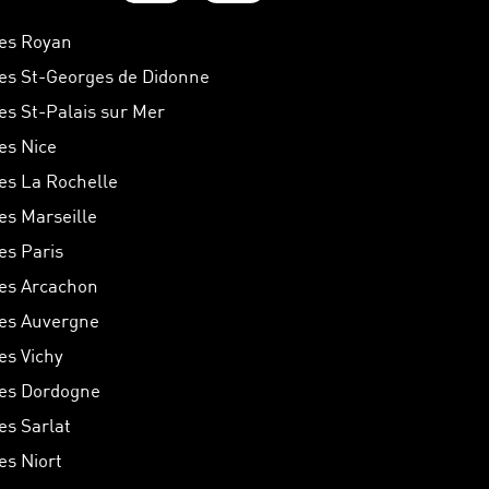
hes Royan
hes St-Georges de Didonne
hes St-Palais sur Mer
hes Nice
hes La Rochelle
hes Marseille
es Paris
hes Arcachon
hes Auvergne
es Vichy
hes Dordogne
es Sarlat
es Niort