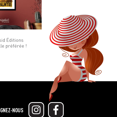
kid Éditions
lle préférée !
IGNEZ-NOUS