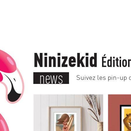
Ninizekid
Éditio
news
Suivez les pin-up d