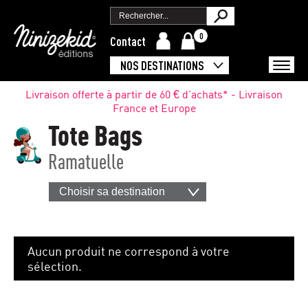
0
Contact
NOS DESTINATIONS
Livraison offerte à partir de 60 € d'achats* - Livraison
France et Europe
Tote Bags
Ramatuelle
Choisir sa destination
Aucun produit ne correspond à votre
sélection.