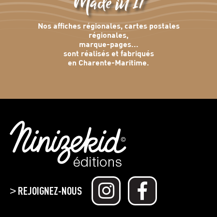
Made in 17
Nos affiches régionales, cartes postales
régionales,
marque-pages...
sont réalisés et fabriqués
en Charente-Maritime.
REJOIGNEZ-NOUS
>