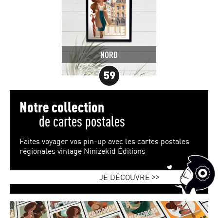
NORD
Notre collection
de cartes postales
Faites voyager vos pin-up
avec les cartes postales
régionales vintage
Ninizekid Éditions
>>
JE DÉCOUVRE