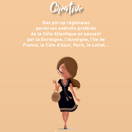
Créative
Des pin-up régionales
parmi vos endroits préférés
de la Côte Atlantique en passant
par la Dordogne, l'Auvergne, l'Ile de
France, la Côte d'Azur, Paris, le Loiret...