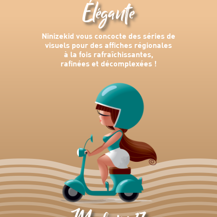
Élégante
Ninizekid vous concocte des séries de
visuels pour des affiches régionales
à la fois rafraîchissantes,
rafinées et décomplexées !