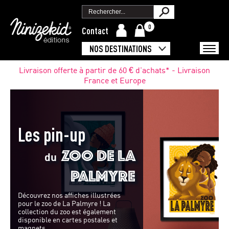
0
Contact
NOS DESTINATIONS
Livraison offerte à partir de 60 € d'achats* - Livraison
France et Europe
Les pin-up
ZOO de la
du
Palmyre
Découvrez nos affiches illustrées
pour le zoo de La Palmyre !
La
collection du zoo est également
disponible en cartes postales
et
magnets.