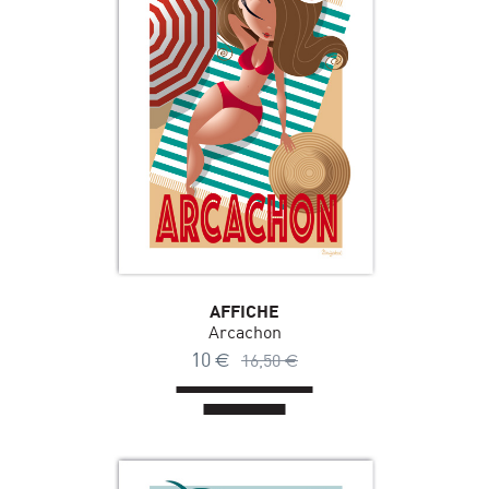
AFFICHE
Arcachon
10
€
16,50
€