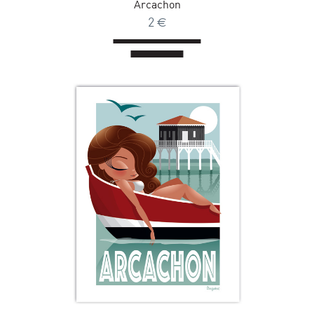
Arcachon
2
€