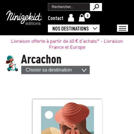
0
Contact
NOS DESTINATIONS
Livraison offerte à partir de 60 € d'achats* - Livraison
France et Europe
Arcachon
Choisir sa destination