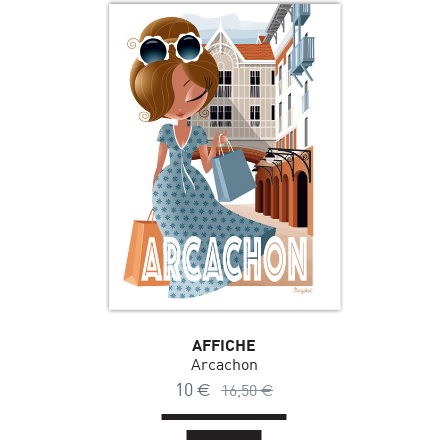
AFFICHE
Arcachon
10
€
16,50
€