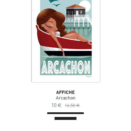
AFFICHE
Arcachon
10
€
16,50
€