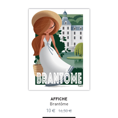
AFFICHE
Brantôme
10
€
16,50
€