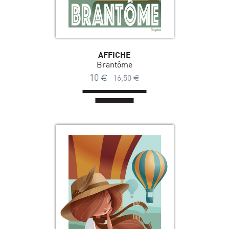
AFFICHE
Brantôme
10
€
16,50
€