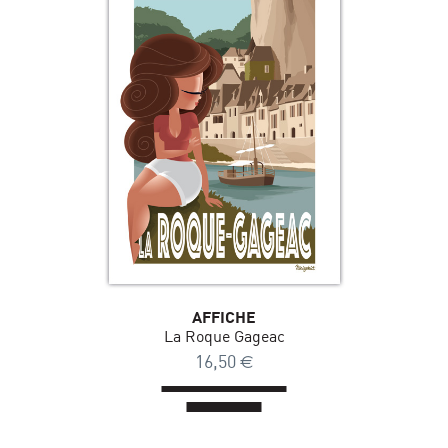
AFFICHE
La Roque Gageac
16,50
€