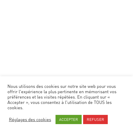
CARTE POSTALE
La Roque Gageac
2
€
Nous utilisons des cookies sur notre site web pour vous
offrir l'expérience la plus pertinente en mémorisant vos
préférences et les visites répétées. En cliquant sur «
Accepter », vous consentez à l'utilisation de TOUS les
cookies.
Réglages des cookies
ACCEPTER
REFUSER