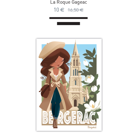
La Roque Gageac
10
€
16,50
€