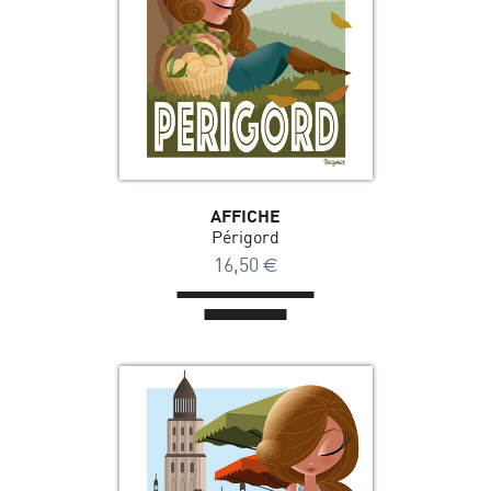
AFFICHE
Périgord
16,50
€