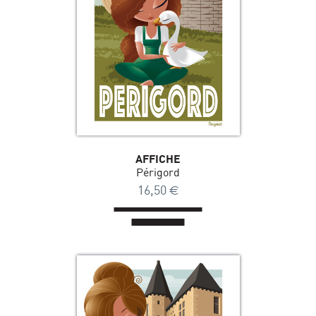
AFFICHE
Périgord
16,50
€