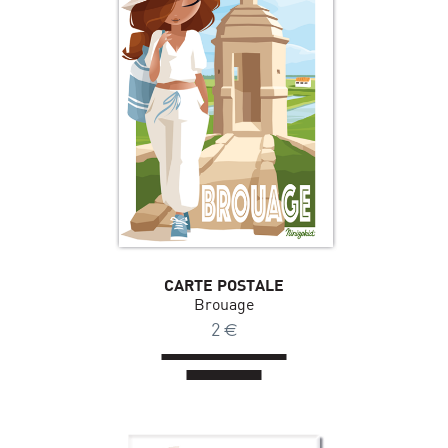
CARTE POSTALE
Brouage
2
€