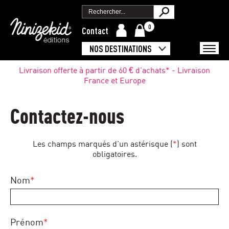
0
Contact
NOS DESTINATIONS
Livraison offerte à partir de 60 € d'achats* - Livraison
France et Europe
Contactez-nous
Les champs marqués d'un astérisque (
*
) sont
obligatoires.
Nom
*
Prénom
*