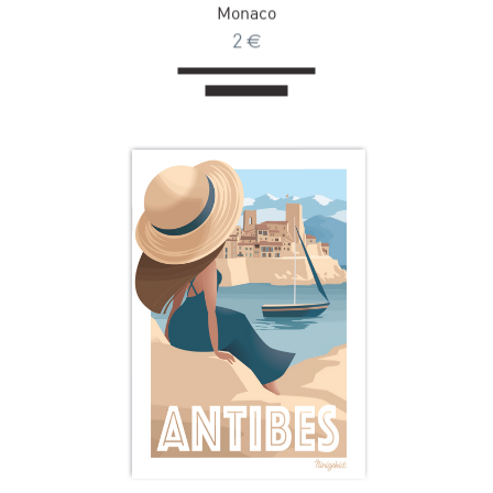
Monaco
2
€