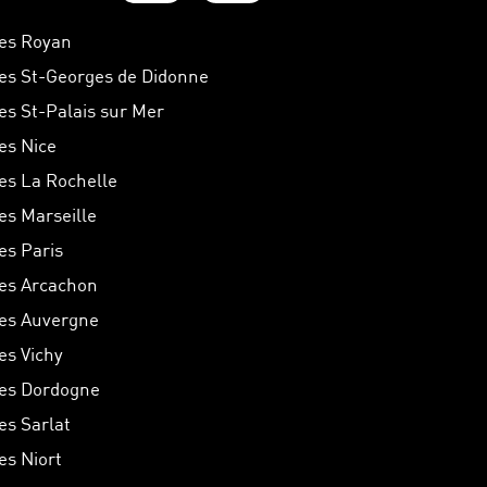
hes Royan
hes St-Georges de Didonne
hes St-Palais sur Mer
hes Nice
hes La Rochelle
hes Marseille
es Paris
hes Arcachon
hes Auvergne
es Vichy
hes Dordogne
es Sarlat
es Niort