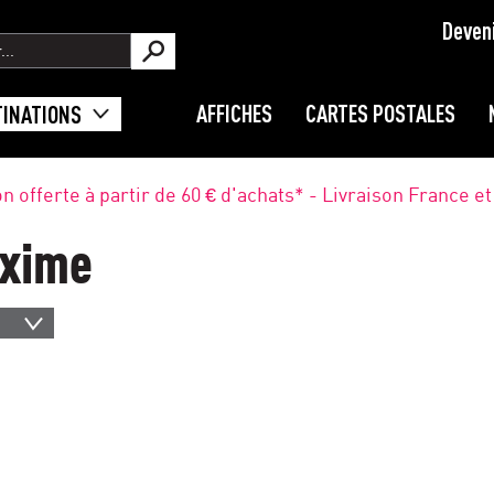
Deven
AFFICHES
CARTES POSTALES
TINATIONS
on offerte à partir de 60 € d'achats* - Livraison France e
axime