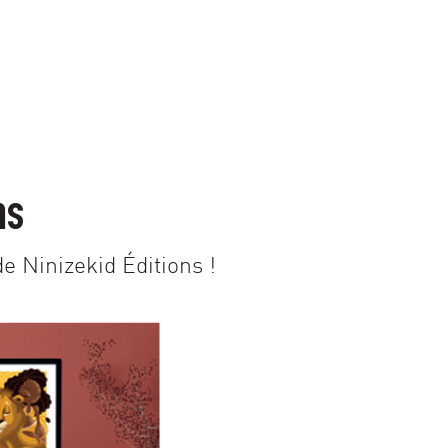
ns
e Ninizekid Éditions !