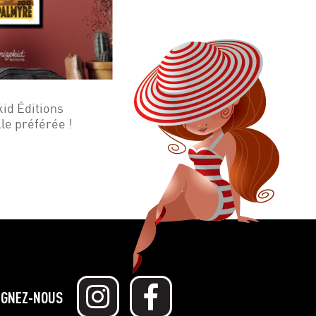
kid Éditions
lle préférée !
IGNEZ-NOUS