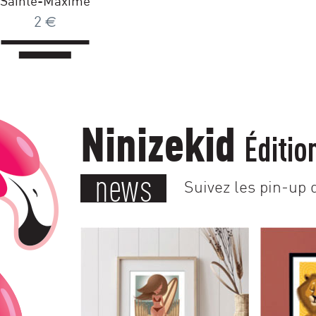
Sainte-Maxime
2
€
Ninizekid
Éditio
news
Suivez les pin-up d