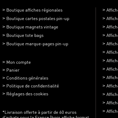
Boutique affiches régionales
Affic
Boutique cartes postales pin-up
Affic
Boutique magnets vintage
Affic
Boutique tote bags
Affic
Boutique marque-pages pin-up
Affic
Affic
Affich
Mon compte
Affic
Panier
Affic
Conditions générales
Politique de confidentialité
Affich
Réglages des cookies
Affic
Affich
Affich
*Livraison offerte à partir de 60 euros
d’achats pour la France (hors affiche format