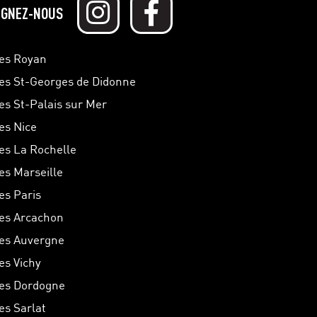
IGNEZ-NOUS
hes Royan
hes St-Georges de Didonne
hes St-Palais sur Mer
hes Nice
hes La Rochelle
hes Marseille
es Paris
hes Arcachon
hes Auvergne
es Vichy
hes Dordogne
es Sarlat