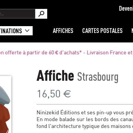
Deven
AFFICHES
CARTES POSTALES
TINATIONS
on offerte à partir de 60 € d'achats* - Livraison France e
Affiche
Strasbourg
€
16,50
Ninizekid Éditions et ses pin-up vous pr
En mode balade sur les bords des canau
fond l'architecture typique des maisons