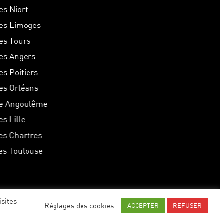
es Niort
hes Limoges
hes Tours
hes Angers
es Poitiers
hes Orléans
he Angoulême
es Lille
hes Chartres
hes Toulouse
isites
Réglages des cookies
ACCEPTER
REFUSER