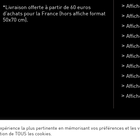
Affich
*Livraison offerte à partir de 60 euros
d’achats pour la France (hors affiche format
Affic
50x70 cm).
Affic
Affic
Affich
Affic
Affic
Affich
Affic
Affic
Crédit : Air Studio
Mentions légales
'expérience la plus pertinente en mémorisant vos préférences et les v
ation de TOUS les cookies.