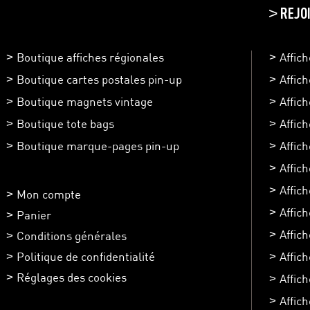
REJO
>
Boutique affiches régionales
Affic
Boutique cartes postales pin-up
Affic
Boutique magnets vintage
Affic
Boutique tote bags
Affic
Boutique marque-pages pin-up
Affic
Affic
Affich
Mon compte
Affic
Panier
Affic
Conditions générales
Politique de confidentialité
Affich
Réglages des cookies
Affic
Affich