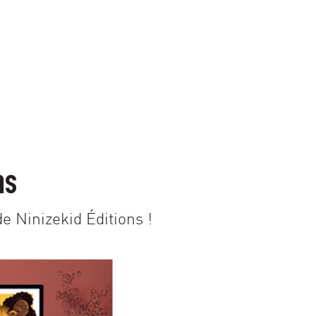
ns
e Ninizekid Éditions !