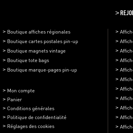
REJO
>
Boutique affiches régionales
Affic
Boutique cartes postales pin-up
Affic
Boutique magnets vintage
Affic
Boutique tote bags
Affic
Boutique marque-pages pin-up
Affic
Affic
Affich
Mon compte
Affic
Panier
Affic
Conditions générales
Politique de confidentialité
Affich
Réglages des cookies
Affic