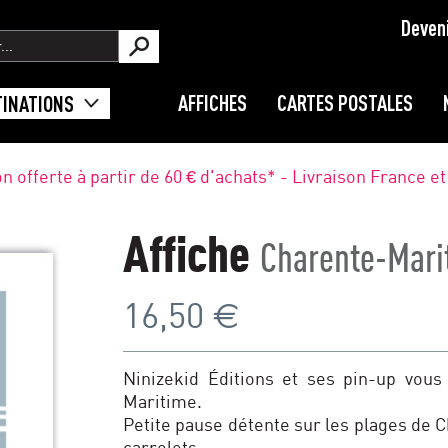
Deven
AFFICHES
CARTES POSTALES
TINATIONS
on offerte à partir de 60 € d'achats* - Livraison France e
Affiche
Charente-Mari
€
16,50
Ninizekid Éditions et ses pin-up vous
Maritime.
Petite pause détente sur les plages de 
carrelets.