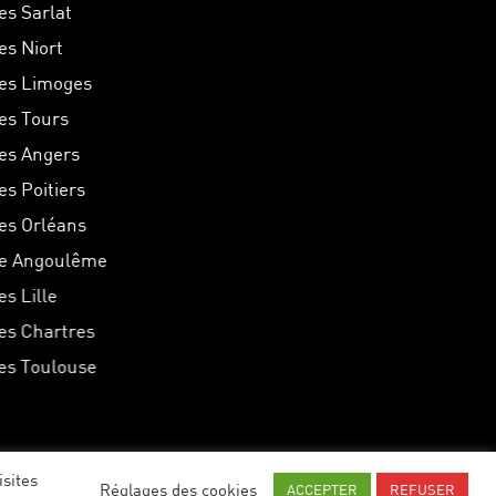
es Sarlat
es Niort
hes Limoges
hes Tours
hes Angers
es Poitiers
hes Orléans
he Angoulême
es Lille
hes Chartres
hes Toulouse
isites
Réglages des cookies
ACCEPTER
REFUSER