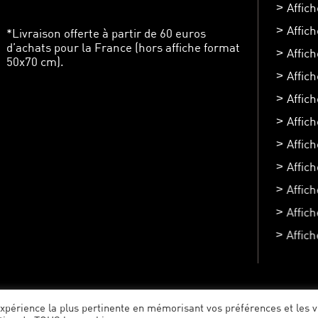
Affich
Affich
*Livraison offerte à partir de 60 euros
d’achats pour la France (hors affiche format
Affic
50x70 cm).
Affic
Affic
Affich
Affic
Affic
Affich
Affic
Affic
Crédit : Air Studio
Mentions légales
'expérience la plus pertinente en mémorisant vos préférences et les v