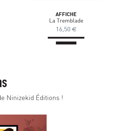
AFFICHE
La Tremblade
16,50
€
ns
e Ninizekid Éditions !