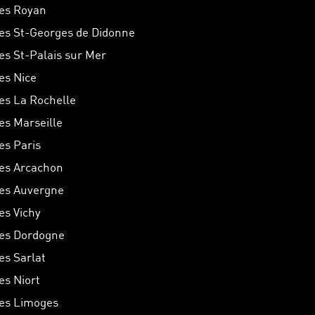
hes Royan
hes St-Georges de Didonne
hes St-Palais sur Mer
hes Nice
hes La Rochelle
hes Marseille
es Paris
hes Arcachon
hes Auvergne
es Vichy
hes Dordogne
es Sarlat
es Niort
hes Limoges