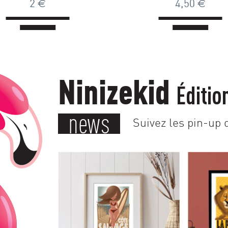
2
€
4,50
€
Ninizekid
Éditio
news
Suivez les pin-up d