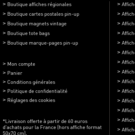
Boutique affiches régionales
Affic
Boutique cartes postales pin-up
Affic
Boutique magnets vintage
Affic
Boutique tote bags
Affic
Boutique marque-pages pin-up
Affic
Affic
Affich
Mon compte
Affic
Panier
Affic
Conditions générales
Politique de confidentialité
Affich
Réglages des cookies
Affic
Affich
Affich
*Livraison offerte à partir de 60 euros
d’achats pour la France (hors affiche format
Affic
50x70 cm).