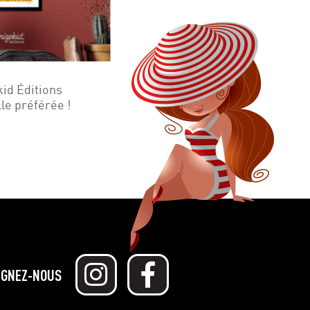
kid Éditions
lle préférée !
IGNEZ-NOUS