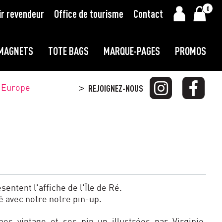
0
ir revendeur
Office de tourisme
Contact
MAGNETS
TOTE BAGS
MARQUE-PAGES
PROMOS
t Europe
REJOIGNEZ-NOUS
>
entent l'affiche de l'Île de Ré.
é avec notre notre pin-up.
hes vintage et ses pin-up illustrées par Virginie,