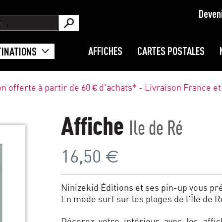
Deven
AFFICHES
CARTES POSTALES
TINATIONS
on offerte à partir de 60 € d'achats* - Livraison France e
Affiche
Ile de Ré
€
16,50
Ninizekid Éditions et ses pin-up vous prés
En mode surf sur les plages de l'Île de R
Décorez votre intérieur avec les affic