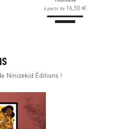
16,50
€
à partir de
ns
e Ninizekid Éditions !