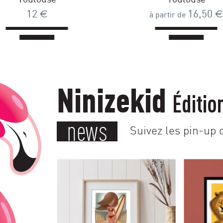
12
€
16,50
€
à partir de
Ninizekid
Éditio
news
Suivez les pin-up d