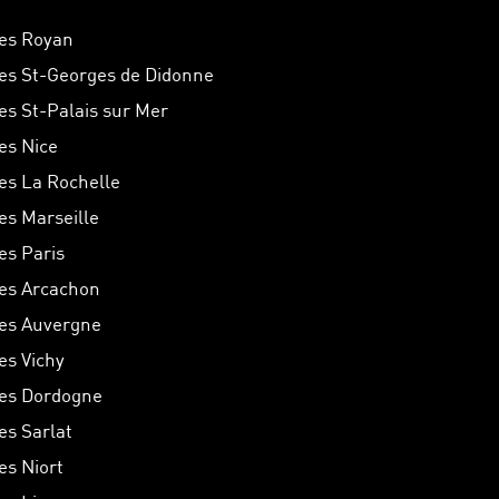
hes Royan
hes St-Georges de Didonne
hes St-Palais sur Mer
hes Nice
hes La Rochelle
hes Marseille
es Paris
hes Arcachon
hes Auvergne
es Vichy
hes Dordogne
es Sarlat
es Niort