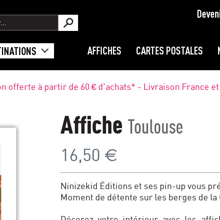
Deven
AFFICHES
CARTES POSTALES
TINATIONS
on offerte à partir de 60 € d'achats* - Livraison France e
Affiche
Toulouse
€
16,50
Ninizekid Éditions et ses pin-up vous pr
Moment de détente sur les berges de la
Décorez votre intérieur avec les affic