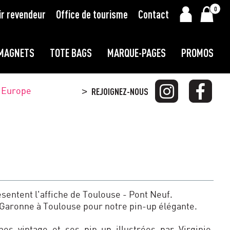
0
ir revendeur
Office de tourisme
Contact
MAGNETS
TOTE BAGS
MARQUE-PAGES
PROMOS
t Europe
REJOIGNEZ-NOUS
>
ésentent l'affiche de Toulouse - Pont Neuf.
 Garonne à Toulouse pour notre pin-up élégante.
hes vintage et ses pin-up illustrées par Virginie,