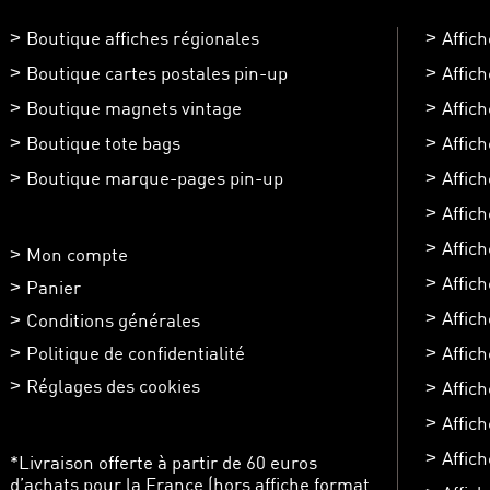
Boutique affiches régionales
Affic
Boutique cartes postales pin-up
Affic
Boutique magnets vintage
Affic
Boutique tote bags
Affic
Boutique marque-pages pin-up
Affic
Affic
Affich
Mon compte
Affic
Panier
Affic
Conditions générales
Politique de confidentialité
Affich
Réglages des cookies
Affic
Affich
Affich
*Livraison offerte à partir de 60 euros
d’achats pour la France (hors affiche format