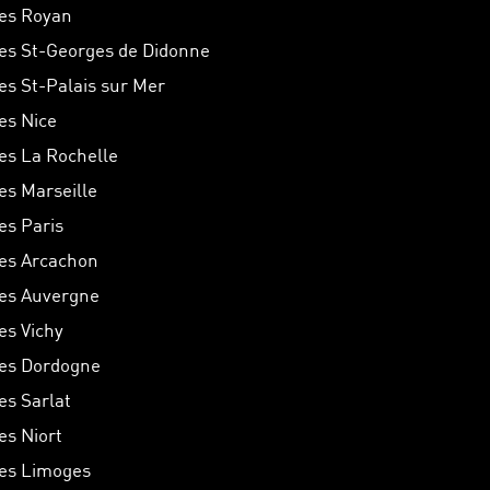
hes Royan
hes St-Georges de Didonne
hes St-Palais sur Mer
hes Nice
hes La Rochelle
hes Marseille
es Paris
hes Arcachon
hes Auvergne
es Vichy
hes Dordogne
es Sarlat
es Niort
hes Limoges