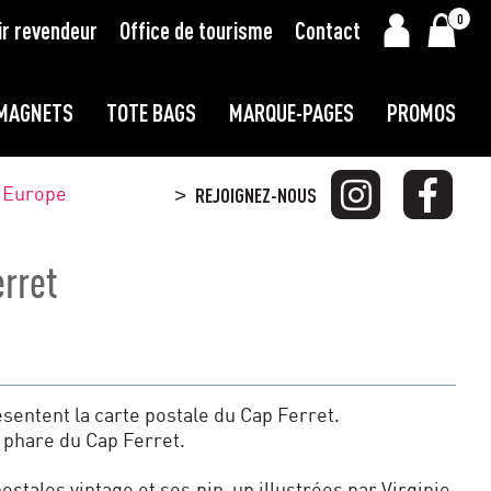
0
ir revendeur
Office de tourisme
Contact
MAGNETS
TOTE BAGS
MARQUE-PAGES
PROMOS
t Europe
REJOIGNEZ-NOUS
>
erret
ésentent la carte postale du Cap Ferret.
e phare du Cap Ferret.
ostales vintage et ses pin-up illustrées par Virginie,