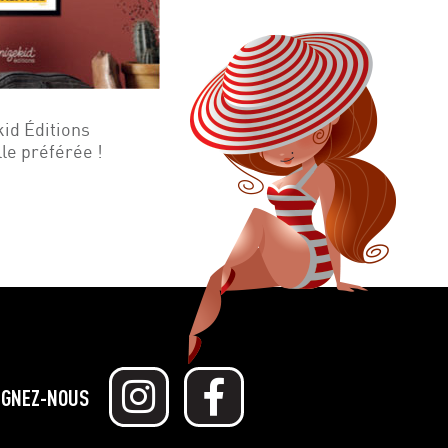
kid Éditions
lle préférée !
IGNEZ-NOUS