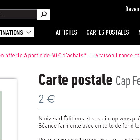
Deven
AFFICHES
CARTES POSTALES
TINATIONS
on offerte à partir de 60 € d'achats* - Livraison France e
Carte postale
Cap F
€
2
Ninizekid Éditions et ses pin-up vous pr
Séance farniente avec en toile de fond l
Décorez votre intérieur avec les cartes p