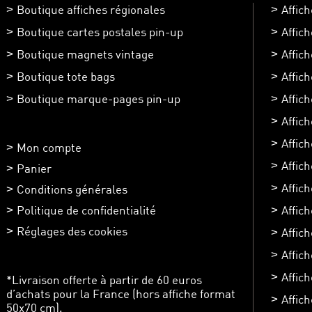
Boutique affiches régionales
Affic
Boutique cartes postales pin-up
Affic
Boutique magnets vintage
Affic
Boutique tote bags
Affic
Boutique marque-pages pin-up
Affic
Affic
Affich
Mon compte
Affic
Panier
Affic
Conditions générales
Politique de confidentialité
Affich
Réglages des cookies
Affic
Affich
Affich
*Livraison offerte à partir de 60 euros
d’achats pour la France (hors affiche format
Affic
50x70 cm).