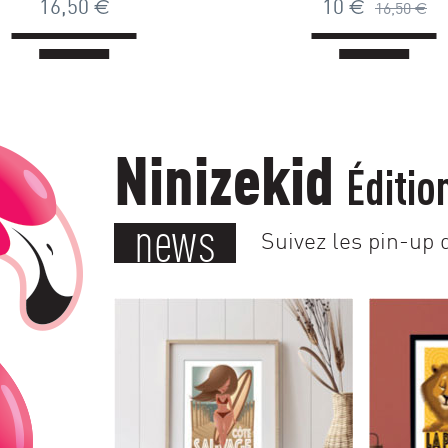
16,50
€
10
€
16,50
€
Ninizekid
Éditio
news
Suivez les pin-up d