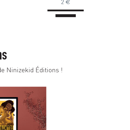
2
€
ns
e Ninizekid Éditions !