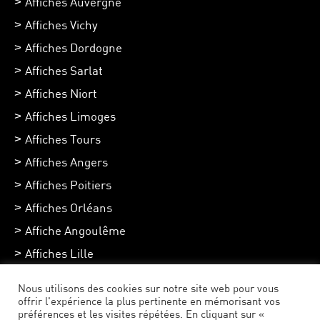
Affiches Auvergne
Affiches Vichy
Affiches Dordogne
Affiches Sarlat
Affiches Niort
Affiches Limoges
Affiches Tours
Affiches Angers
Affiches Poitiers
Affiches Orléans
Affiche Angoulême
Affiches Lille
Affiches Chartres
Nous utilisons des cookies sur notre site web pour vous
Affiches Toulouse
offrir l'expérience la plus pertinente en mémorisant vos
préférences et les visites répétées. En cliquant sur «