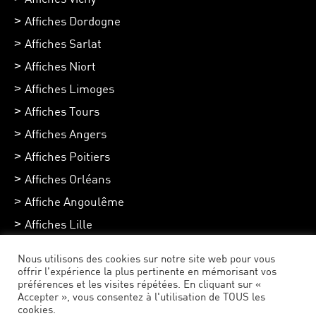
Affiches Dordogne
Affiches Sarlat
Affiches Niort
Affiches Limoges
Affiches Tours
Affiches Angers
Affiches Poitiers
Affiches Orléans
Affiche Angoulême
Affiches Lille
Affiches Chartres
Nous utilisons des cookies sur notre site web pour vous
Affiches Toulouse
offrir l'expérience la plus pertinente en mémorisant vos
préférences et les visites répétées. En cliquant sur «
Accepter », vous consentez à l'utilisation de TOUS les
cookies.