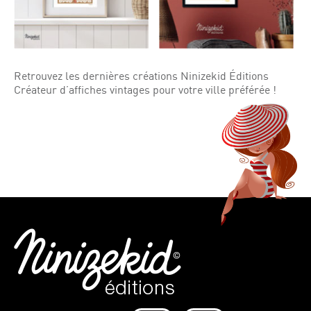
Retrouvez les dernières créations Ninizekid Éditions
Créateur d’affiches vintages pour votre ville préférée !