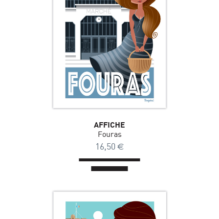
AFFICHE
Fouras
16,50
€