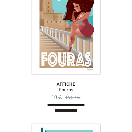
AFFICHE
Fouras
10
€
16,50
€