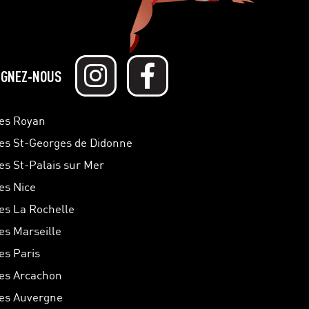
IGNEZ-NOUS
hes Royan
hes St-Georges de Didonne
hes St-Palais sur Mer
hes Nice
hes La Rochelle
hes Marseille
es Paris
hes Arcachon
hes Auvergne