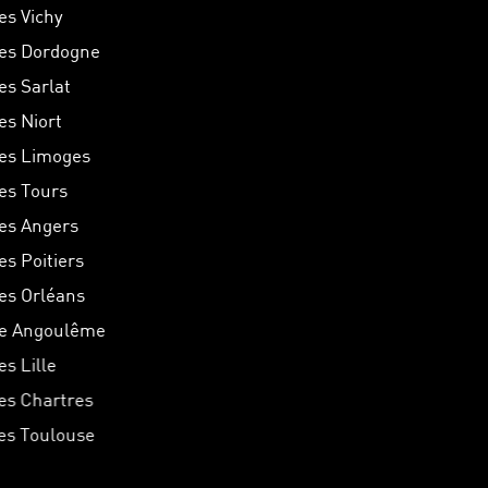
es Vichy
hes Dordogne
es Sarlat
es Niort
hes Limoges
hes Tours
hes Angers
es Poitiers
hes Orléans
he Angoulême
es Lille
hes Chartres
hes Toulouse