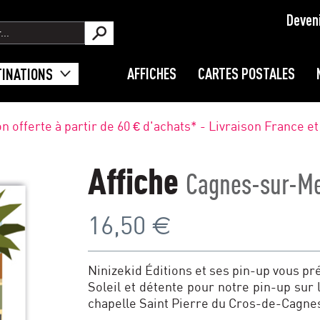
Deven
AFFICHES
CARTES POSTALES
TINATIONS
on offerte à partir de 60 € d'achats* - Livraison France e
Affiche
Cagnes-sur-M
€
16,50
Ninizekid Éditions et ses pin-up vous p
Soleil et détente pour notre pin-up sur
chapelle Saint Pierre du Cros-de-Cagne