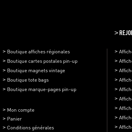
REJO
>
Boutique affiches régionales
Affic
Boutique cartes postales pin-up
Affic
Boutique magnets vintage
Affic
Boutique tote bags
Affic
Boutique marque-pages pin-up
Affic
Affic
Affich
Mon compte
Affic
Panier
Affic
Conditions générales