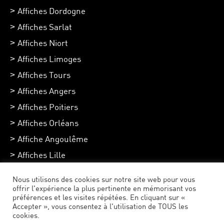
Affiches Dordogne
Affiches Sarlat
Affiches Niort
Affiches Limoges
Affiches Tours
Affiches Angers
Affiches Poitiers
Affiches Orléans
Affiche Angoulême
Affiches Lille
Affiches Chartres
Nous utilisons des cookies sur notre site web pour vous
Affiches Toulouse
offrir l'expérience la plus pertinente en mémorisant vos
préférences et les visites répétées. En cliquant sur «
Accepter », vous consentez à l'utilisation de TOUS les
cookies.