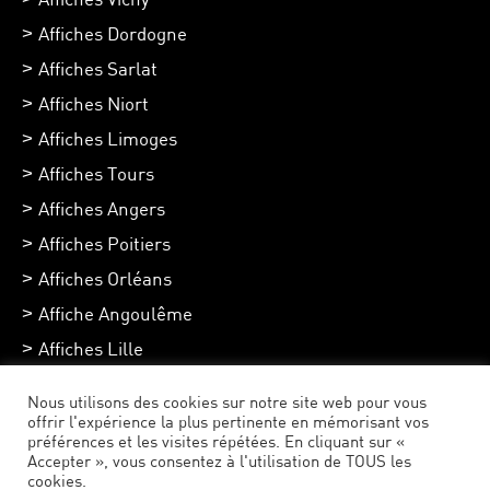
Affiches Dordogne
Affiches Sarlat
Affiches Niort
Affiches Limoges
Affiches Tours
Affiches Angers
Affiches Poitiers
Affiches Orléans
Affiche Angoulême
Affiches Lille
Affiches Chartres
Nous utilisons des cookies sur notre site web pour vous
Affiches Toulouse
offrir l'expérience la plus pertinente en mémorisant vos
préférences et les visites répétées. En cliquant sur «
Accepter », vous consentez à l'utilisation de TOUS les
cookies.