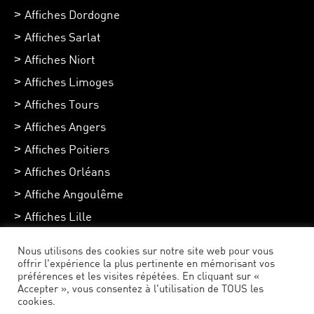
Affiches Dordogne
Affiches Sarlat
Affiches Niort
Affiches Limoges
Affiches Tours
Affiches Angers
Affiches Poitiers
Affiches Orléans
Affiche Angoulême
Affiches Lille
Affiches Chartres
Nous utilisons des cookies sur notre site web pour vous
Affiches Toulouse
offrir l'expérience la plus pertinente en mémorisant vos
préférences et les visites répétées. En cliquant sur «
Accepter », vous consentez à l'utilisation de TOUS les
cookies.