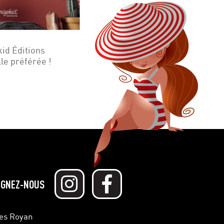
kid Éditions
lle préférée !
IGNEZ-NOUS
hes Royan