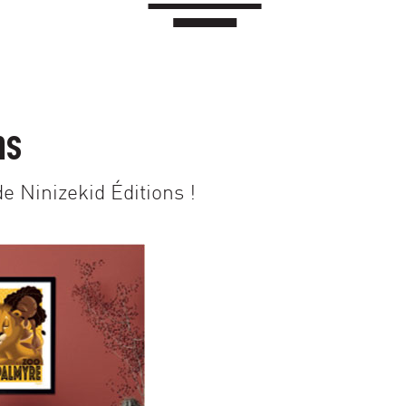
ns
e Ninizekid Éditions !