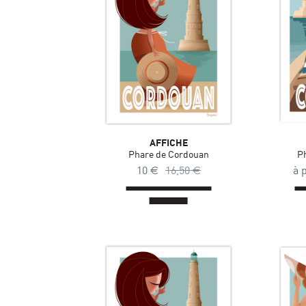
AFFICHE
Phare de Cordouan
P
10
€
16,50
€
à 