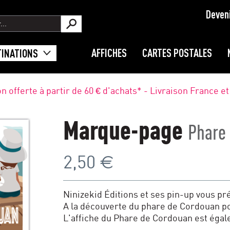
Deven
AFFICHES
CARTES POSTALES
TINATIONS
on offerte à partir de 60 € d'achats* - Livraison France e
Marque-page
Phare
€
2,50
Ninizekid Éditions et ses pin-up vous 
A la découverte du phare de Cordouan po
L'affiche du Phare de Cordouan est égal