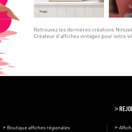
Retrouvez les dernières créations Ninize
Créateur d’affiches vintages pour votre vi
REJO
>
Boutique affiches régionales
Affic