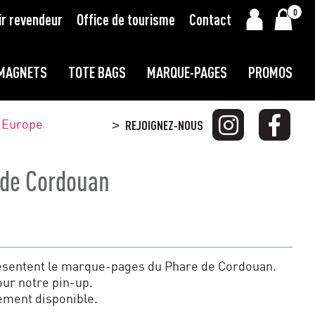
0
ir revendeur
Office de tourisme
Contact
MAGNETS
TOTE BAGS
MARQUE-PAGES
PROMOS
t Europe
REJOIGNEZ-NOUS
>
 de Cordouan
présentent le marque-pages du Phare de Cordouan.
ur notre pin-up.
ement disponible.