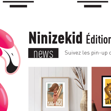
Ninizekid
Éditio
news
Suivez les pin-up d