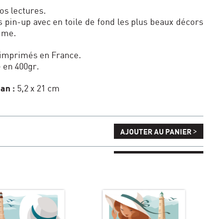
os lectures.
s pin-up avec en toile de fond les plus beaux décors
ime.
imprimés en France.
é en 400gr.
an :
5,2 x 21 cm
>
AJOUTER AU PANIER