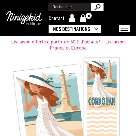
0
Contact
NOS DESTINATIONS
Livraison offerte à partir de 60 € d'achats* - Livraison
France et Europe