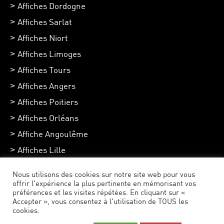
Affiches Dordogne
Affiches Sarlat
Affiches Niort
Affiches Limoges
Affiches Tours
Affiches Angers
Affiches Poitiers
Affiches Orléans
Affiche Angoulême
Affiches Lille
Affiches Chartres
Nous utilisons des cookies sur notre site web pour vous
Affiches Toulouse
offrir l'expérience la plus pertinente en mémorisant vos
préférences et les visites répétées. En cliquant sur «
Accepter », vous consentez à l'utilisation de TOUS les
cookies.