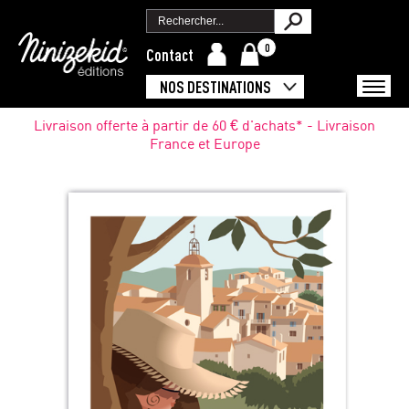
0
Contact
NOS DESTINATIONS
Livraison offerte à partir de 60 € d'achats* - Livraison
France et Europe