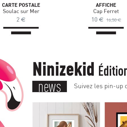
CARTE POSTALE
AFFICH
Bordeaux
Phare de Co
2
€
16
à partir de
Ninizekid
Éditio
news
Suivez les pin-up d