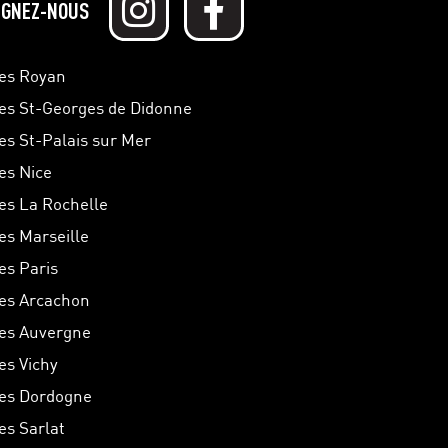
IGNEZ-NOUS
hes Royan
hes St-Georges de Didonne
hes St-Palais sur Mer
hes Nice
hes La Rochelle
hes Marseille
es Paris
hes Arcachon
hes Auvergne
es Vichy
hes Dordogne
es Sarlat