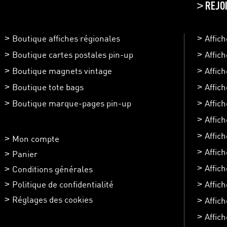
REJO
>
Boutique affiches régionales
Affic
Boutique cartes postales pin-up
Affic
Boutique magnets vintage
Affic
Boutique tote bags
Affic
Boutique marque-pages pin-up
Affic
Affic
Affich
Mon compte
Affic
Panier
Affic
Conditions générales
Politique de confidentialité
Affich
Réglages des cookies
Affic
Affich