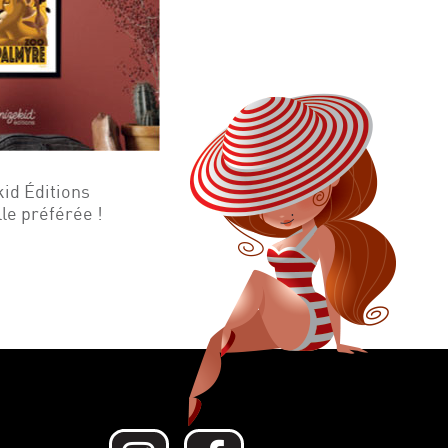
kid Éditions
lle préférée !