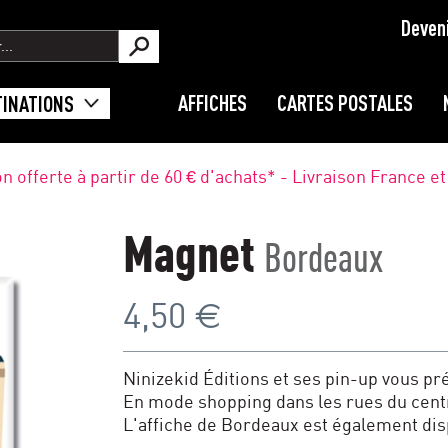
Deven
AFFICHES
CARTES POSTALES
TINATIONS
on offerte à partir de 60 € d'achats* - Livraison France e
Magnet
Bordeaux
€
4,50
Ninizekid Éditions et ses pin-up vous p
En mode shopping dans les rues du centr
L'affiche de Bordeaux est également dis