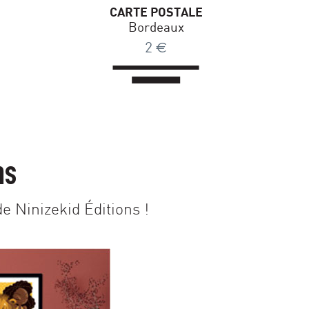
E
CARTE POSTALE
rdouan
Hourtin
,50
€
2
€
ns
e Ninizekid Éditions !