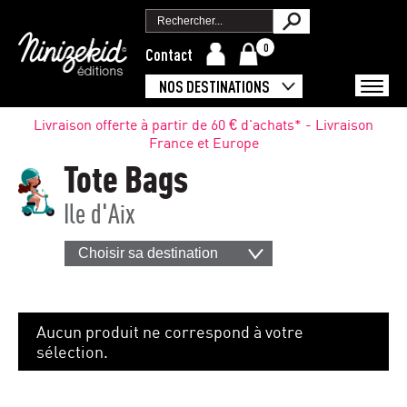
0
Contact
NOS DESTINATIONS
Livraison offerte à partir de 60 € d'achats* - Livraison
France et Europe
Tote Bags
Ile d'Aix
Choisir sa destination
Aucun produit ne correspond à votre
sélection.