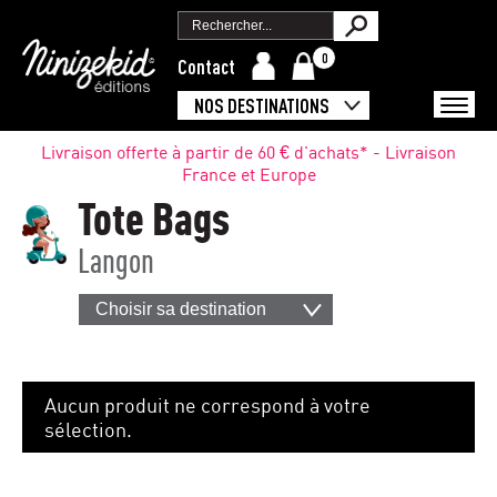
0
Contact
NOS DESTINATIONS
Livraison offerte à partir de 60 € d'achats* - Livraison
France et Europe
Tote Bags
Langon
Choisir sa destination
Aucun produit ne correspond à votre
sélection.