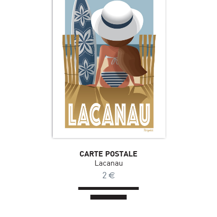
CARTE POSTALE
Lacanau
2
€