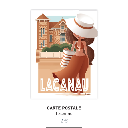
CARTE POSTALE
Lacanau
2
€