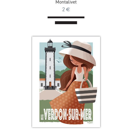
Montalivet
2
€