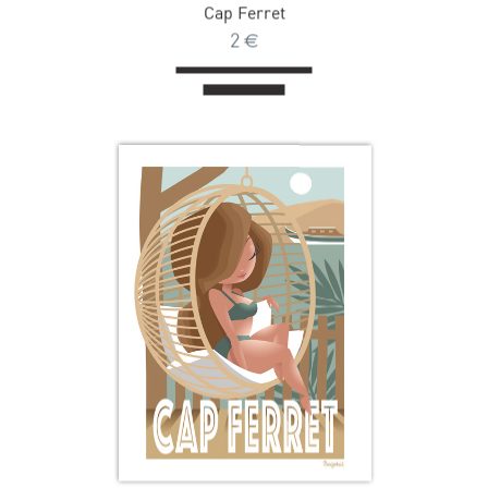
Cap Ferret
2
€