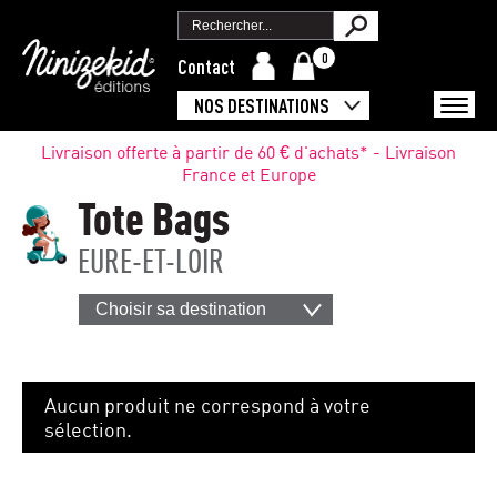
0
Contact
NOS DESTINATIONS
Livraison offerte à partir de 60 € d'achats* - Livraison
France et Europe
Tote Bags
EURE-ET-LOIR
Choisir sa destination
Aucun produit ne correspond à votre
sélection.